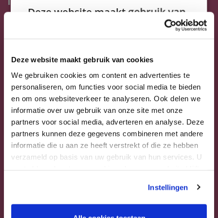
Verkoop bedrijfsonroerendgoed
Deze website maakt gebruik van
Taxatie
cookies.
Op werkdagen bereikbaar tussen
09:00 - 12:00 en 13:00 - 17:00 uur.
Taxatie woning
We gebruiken cookies om inhoud en
advertenties te personaliseren en om ons
Bouwtechnische keuring
Deze website maakt gebruik van cookies
0599 - 65 06 54
verkeer te analyseren. We delen ook informatie
Energielabel
We gebruiken cookies om content en advertenties te
over uw gebruik van onze site met onze
info@oosterveld-makelaardij.nl
personaliseren, om functies voor social media te bieden
advertentie- en analysepartners, die deze
Financiering
en om ons websiteverkeer te analyseren. Ook delen we
kunnen combineren met andere informatie die
informatie over uw gebruik van onze site met onze
u aan hen heeft verstrekt of die zij hebben
Nieuws & blog
partners voor social media, adverteren en analyse. Deze
verzameld door uw gebruik van hun diensten.
Over ons
partners kunnen deze gegevens combineren met andere
Privacybeleid
informatie die u aan ze heeft verstrekt of die ze hebben
Havenstraat 10
Contact
Strikt
Prestatie
Targeting
verzameld op basis van uw gebruik van hun services. U
noodzakelijk
9591 AK
Inloggen klantenportaal
gaat akkoord met onze cookies als u onze website blijft
Onstwedde
gebruiken.
Instellingen
Informatie
Routebeschrijving
Functioneel