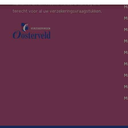
klanten in en om Westerwolde. U kunt bij ons
M
terecht voor al uw verzekeringsvraagstukken.
M
M
M
M
M
M
M
M