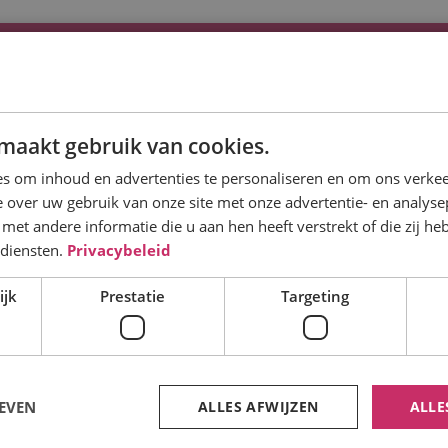
Info
Oostervel
Bouwtechnische keuring
Havenstraat
nergielabel
maakt gebruik van cookies.
9591 AK On
inanciering
s om inhoud en advertenties te personaliseren en om ons verkee
ieuws & blog
 over uw gebruik van onze site met onze advertentie- en analyse
info@oos
et andere informatie die u aan hen heeft verstrekt of die zij h
Over ons
U
Havenstraat 10
 diensten.
Privacybeleid
0599 - 6
Contact
9591 AK
Routebes
ijk
Prestatie
Targeting
Onstwedde
M
nloggen klantenportaal
Routebeschrijving
M
M
Verzekeren ons vak! Oosterveld verzekeringen is
EVEN
ALLES AFWIJZEN
ALLE
M
een zelfstandig assurantie-adviesbedrijf met