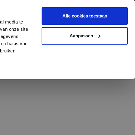
traat 10, Onstwedde
Alle cookies toestaan
599 - 65 06 54
al media te
van onze site
Aanpassen
 gegevens
 op basis van
bruiken.
worden