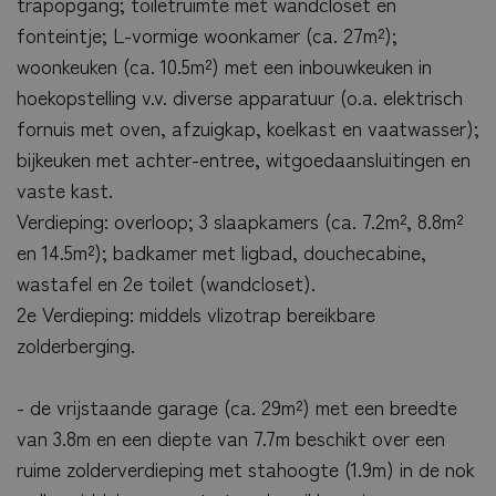
trapopgang; toiletruimte met wandcloset en
fonteintje; L-vormige woonkamer (ca. 27m²);
woonkeuken (ca. 10.5m²) met een inbouwkeuken in
hoekopstelling v.v. diverse apparatuur (o.a. elektrisch
fornuis met oven, afzuigkap, koelkast en vaatwasser);
bijkeuken met achter-entree, witgoedaansluitingen en
vaste kast.
Verdieping: overloop; 3 slaapkamers (ca. 7.2m², 8.8m²
en 14.5m²); badkamer met ligbad, douchecabine,
wastafel en 2e toilet (wandcloset).
2e Verdieping: middels vlizotrap bereikbare
zolderberging.
- de vrijstaande garage (ca. 29m²) met een breedte
van 3.8m en een diepte van 7.7m beschikt over een
ruime zolderverdieping met stahoogte (1.9m) in de nok