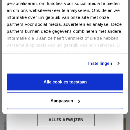
personaliseren, om functies voor social media te bieden
advertentie- en analysepartners, die deze
Financiering
en om ons websiteverkeer te analyseren. Ook delen we
kunnen combineren met andere informatie die
informatie over uw gebruik van onze site met onze
u aan hen heeft verstrekt of die zij hebben
Nieuws & blog
partners voor social media, adverteren en analyse. Deze
verzameld door uw gebruik van hun diensten.
Over ons
partners kunnen deze gegevens combineren met andere
Privacybeleid
informatie die u aan ze heeft verstrekt of die ze hebben
Contact
Strikt
Prestatie
Targeting
verzameld op basis van uw gebruik van hun services. U
noodzakelijk
Inloggen klantenportaal
gaat akkoord met onze cookies als u onze website blijft
gebruiken.
Instellingen
Informatie
Functioneel
Alle cookies toestaan
Oosterveld Makelaardij
Havenstraat 10
Aanpassen
ALLES ACCEPTEREN
9591 AK Onstwedde
ALLES AFWIJZEN
info@oosterveld-makelaardij.nl