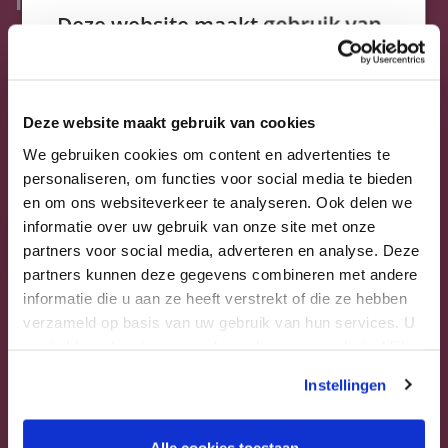
Verkoop bedrijfsonroerendgoed
Deze website maakt gebruik van
Taxatie
cookies.
Op werkdagen bereikbaar tussen
09:00 - 12:00 en 13:00 - 17:00 uur.
Taxatie woning
We gebruiken cookies om inhoud en
advertenties te personaliseren en om ons
Bouwtechnische keuring
Deze website maakt gebruik van cookies
0599 - 65 06 54
verkeer te analyseren. We delen ook informatie
Energielabel
We gebruiken cookies om content en advertenties te
over uw gebruik van onze site met onze
info@oosterveld-makelaardij.nl
personaliseren, om functies voor social media te bieden
advertentie- en analysepartners, die deze
Financiering
en om ons websiteverkeer te analyseren. Ook delen we
kunnen combineren met andere informatie die
informatie over uw gebruik van onze site met onze
u aan hen heeft verstrekt of die zij hebben
Nieuws & blog
partners voor social media, adverteren en analyse. Deze
verzameld door uw gebruik van hun diensten.
Over ons
partners kunnen deze gegevens combineren met andere
Privacybeleid
informatie die u aan ze heeft verstrekt of die ze hebben
Havenstraat 10
Contact
Strikt
Prestatie
Targeting
verzameld op basis van uw gebruik van hun services. U
noodzakelijk
9591 AK
Inloggen klantenportaal
gaat akkoord met onze cookies als u onze website blijft
Onstwedde
gebruiken.
Instellingen
Informatie
Routebeschrijving
Functioneel