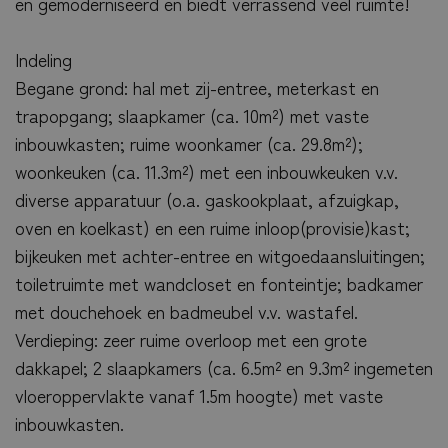
en gemoderniseerd en biedt verrassend veel ruimte!
Indeling
Begane grond: hal met zij-entree, meterkast en
trapopgang; slaapkamer (ca. 10m²) met vaste
inbouwkasten; ruime woonkamer (ca. 29.8m²);
woonkeuken (ca. 11.3m²) met een inbouwkeuken v.v.
diverse apparatuur (o.a. gaskookplaat, afzuigkap,
oven en koelkast) en een ruime inloop(provisie)kast;
bijkeuken met achter-entree en witgoedaansluitingen;
toiletruimte met wandcloset en fonteintje; badkamer
met douchehoek en badmeubel v.v. wastafel.
Verdieping: zeer ruime overloop met een grote
dakkapel; 2 slaapkamers (ca. 6.5m² en 9.3m² ingemeten
vloeroppervlakte vanaf 1.5m hoogte) met vaste
inbouwkasten.