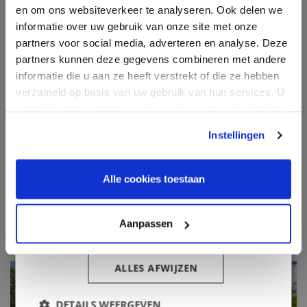
Financiering
en om ons websiteverkeer te analyseren. Ook delen we
kunnen combineren met andere informatie die
informatie over uw gebruik van onze site met onze
u aan hen heeft verstrekt of die zij hebben
Nieuws & blog
partners voor social media, adverteren en analyse. Deze
verzameld door uw gebruik van hun diensten.
Over ons
partners kunnen deze gegevens combineren met andere
Privacybeleid
informatie die u aan ze heeft verstrekt of die ze hebben
Contact
Strikt
Prestatie
Targeting
verzameld op basis van uw gebruik van hun services. U
noodzakelijk
Inloggen klantenportaal
gaat akkoord met onze cookies als u onze website blijft
gebruiken.
Instellingen
Informatie
Functioneel
Alle cookies toestaan
Oosterveld Makelaardij
Havenstraat 10
Aanpassen
ALLES ACCEPTEREN
9591 AK Onstwedde
ALLES AFWIJZEN
info@oosterveld-makelaardij.nl
DETAILS WEERGEVEN