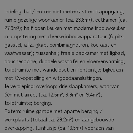
Indeling: hal / entree met meterkast en trapopgang;
ruime gezellige woonkamer (ca. 23.8m²); eetkamer (ca.
27.9m²); half open keuken met moderne inbouwkeuken
in u-opstelling met diverse inbouwapparatuur (6-pits
gasstel, afzuigkap, combimagnetron, koelkast en
vaatwasser); tussenhal; fraaie badkamer met ligbad,
douchecabine, dubbele wastafel en vloerverwarming;
toiletruimte met wandcloset en fonteintje; bijkeuken
met Cv-opstelling en witgoedaansluitingen.
1e verdieping: overloop; drie slaapkamers, waarvan
één met airco, (ca. 12.6m², 9.9m² en 9.4m²);
toiletruimte; berging.
Extern: ruime garage met aparte berging /
werkplaats (totaal ca. 29.2m²) en aangebouwde
overkapping; tuinhuisje (ca. 13.5m²) voorzien van