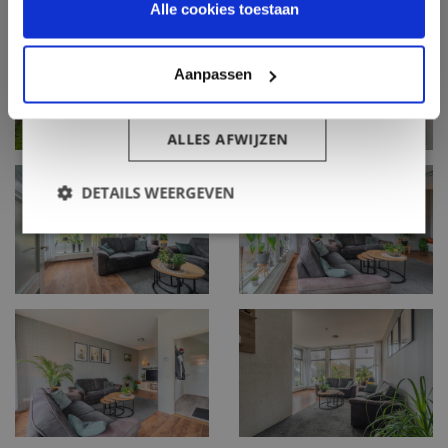
Alle cookies toestaan
Oosterveld Makelaardij
Havenstraat 10
Aanpassen
ALLES ACCEPTEREN
9591 AK Onstwedde
ALLES AFWIJZEN
info@oosterveld-makelaardij.nl
DETAILS WEERGEVEN
0599 - 65 06 54
Routebeschrijving