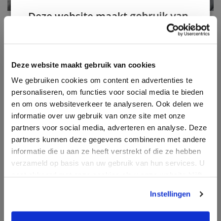
Verkoop bedrijfsonroerendgoed
Deze website maakt gebruik van
Taxatie
cookies.
Taxatie woning
We gebruiken cookies om inhoud en
advertenties te personaliseren en om ons
Bouwtechnische keuring
Deze website maakt gebruik van cookies
verkeer te analyseren. We delen ook informatie
We gebruiken cookies om content en advertenties te
over uw gebruik van onze site met onze
Energielabel
personaliseren, om functies voor social media te bieden
advertentie- en analysepartners, die deze
Financiering
en om ons websiteverkeer te analyseren. Ook delen we
kunnen combineren met andere informatie die
informatie over uw gebruik van onze site met onze
u aan hen heeft verstrekt of die zij hebben
Nieuws & blog
partners voor social media, adverteren en analyse. Deze
verzameld door uw gebruik van hun diensten.
Over ons
partners kunnen deze gegevens combineren met andere
Privacybeleid
informatie die u aan ze heeft verstrekt of die ze hebben
Contact
Strikt
Prestatie
Targeting
verzameld op basis van uw gebruik van hun services. U
noodzakelijk
Inloggen klantenportaal
gaat akkoord met onze cookies als u onze website blijft
gebruiken.
Instellingen
Informatie
Functioneel