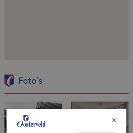
Menu
Home
Foto's
Aanbod
Aankoop
Zoekopdracht
Verkoop
×
Verkoop woning