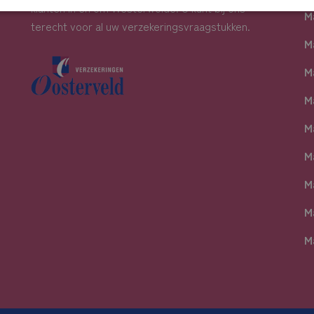
klanten in en om Westerwolde. U kunt bij ons
M
terecht voor al uw verzekeringsvraagstukken.
M
M
M
M
M
M
M
M