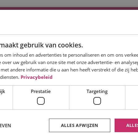
Info
Oostervel
Bouwtechnische keuring
Havenstraat
nergielabel
maakt gebruik van cookies.
9591 AK On
inanciering
s om inhoud en advertenties te personaliseren en om ons verkee
ieuws & blog
 over uw gebruik van onze site met onze advertentie- en analyse
info@oos
et andere informatie die u aan hen heeft verstrekt of die zij h
Over ons
U
Havenstraat 10
 diensten.
Privacybeleid
0599 - 6
Contact
9591 AK
Routebes
ijk
Prestatie
Targeting
Onstwedde
M
nloggen klantenportaal
Routebeschrijving
M
M
Verzekeren ons vak! Oosterveld verzekeringen is
EVEN
ALLES AFWIJZEN
ALLE
M
een zelfstandig assurantie-adviesbedrijf met