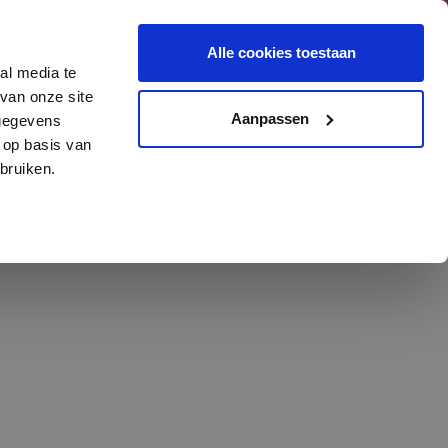
traat 10, Onstwedde
Alle cookies toestaan
599 - 65 06 54
al media te
van onze site
Aanpassen
 gegevens
 op basis van
bruiken.
worden