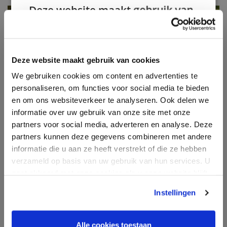
Verkoop bedrijfsonroerendgoed
Deze website maakt gebruik van
Taxatie
cookies.
Taxatie woning
We gebruiken cookies om inhoud en
advertenties te personaliseren en om ons
Bouwtechnische keuring
Deze website maakt gebruik van cookies
verkeer te analyseren. We delen ook informatie
We gebruiken cookies om content en advertenties te
over uw gebruik van onze site met onze
Energielabel
personaliseren, om functies voor social media te bieden
advertentie- en analysepartners, die deze
Financiering
en om ons websiteverkeer te analyseren. Ook delen we
kunnen combineren met andere informatie die
informatie over uw gebruik van onze site met onze
u aan hen heeft verstrekt of die zij hebben
Nieuws & blog
partners voor social media, adverteren en analyse. Deze
verzameld door uw gebruik van hun diensten.
Over ons
partners kunnen deze gegevens combineren met andere
Privacybeleid
informatie die u aan ze heeft verstrekt of die ze hebben
Contact
Strikt
Prestatie
Targeting
verzameld op basis van uw gebruik van hun services. U
noodzakelijk
Inloggen klantenportaal
gaat akkoord met onze cookies als u onze website blijft
gebruiken.
Instellingen
Informatie
Functioneel
Alle cookies toestaan