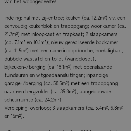
van het woongedeelte!
Indeling: hal met zij-entree; keuken (ca. 12.2m²) v.v. een
eenvoudig keukenblok en trapopgang; woonkamer (ca.
21.7m²) met inloopkast en trapkast; 2 slaapkamers
(ca. 7.1m² en 10.1m²); nieuw gerealiseerde badkamer
(ca. 11.5m²) met een ruime inloopdouche, hoek-ligbad,
dubbele wastafel en toilet (wandcloset);
bijkeuken-/berging (ca. 18.1m²) met openslaande
tuindeuren en witgoedaansluitingen; inpandige
garage-/berging (ca. 58.5m²) met een trapopgang
naar een bergzolder (ca. 35.8m²), aangebouwde
schuurruimte (ca. 24.2m²).
Verdieping: overloop; 3 slaapkamers (ca. 5.4m², 6.8m²
en 15m²).