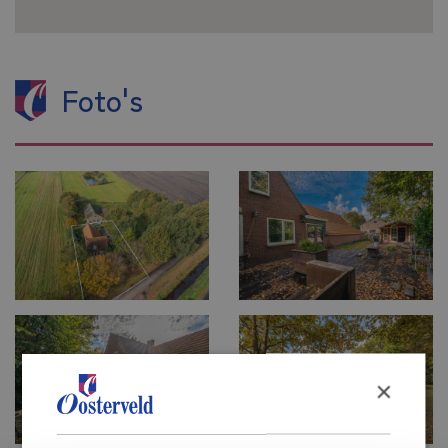
Foto's
Menu
Home
Aanbod
Aankoop
Zoekopdracht
Verkoop
×
Verkoop woning