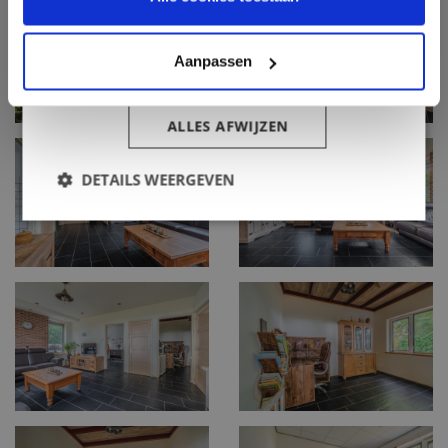
Oosterveld Makelaardij
Havenstraat 10
Aanpassen
ALLES ACCEPTEREN
9591 AK Onstwedde
ALLES AFWIJZEN
info@oosterveld-makelaardij.nl
DETAILS WEERGEVEN
0599 - 65 06 54
Routebeschrijving