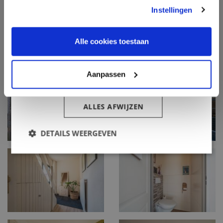
gebruiken.
Instellingen
Informatie
Functioneel
Alle cookies toestaan
Oosterveld Makelaardij
Havenstraat 10
Aanpassen
ALLES ACCEPTEREN
9591 AK Onstwedde
ALLES AFWIJZEN
info@oosterveld-makelaardij.nl
DETAILS WEERGEVEN
0599 - 65 06 54
Routebeschrijving