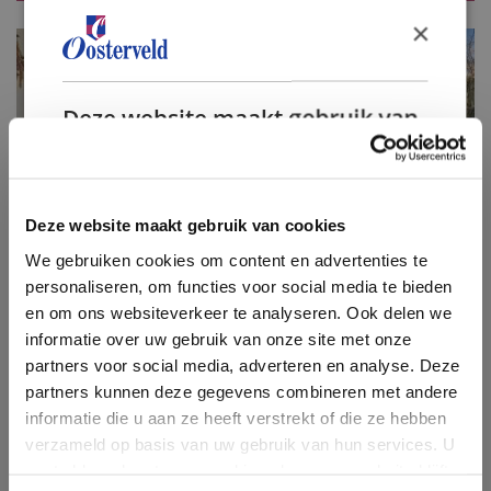
Verkoop
×
Verkoop woning
Verkoop bedrijfsonroerendgoed
Deze website maakt gebruik van
Taxatie
cookies.
Taxatie woning
We gebruiken cookies om inhoud en
advertenties te personaliseren en om ons
Bouwtechnische keuring
Deze website maakt gebruik van cookies
verkeer te analyseren. We delen ook informatie
Energielabel
We gebruiken cookies om content en advertenties te
over uw gebruik van onze site met onze
personaliseren, om functies voor social media te bieden
advertentie- en analysepartners, die deze
Financiering
en om ons websiteverkeer te analyseren. Ook delen we
kunnen combineren met andere informatie die
informatie over uw gebruik van onze site met onze
u aan hen heeft verstrekt of die zij hebben
Nieuws & blog
partners voor social media, adverteren en analyse. Deze
verzameld door uw gebruik van hun diensten.
Over ons
partners kunnen deze gegevens combineren met andere
Privacybeleid
informatie die u aan ze heeft verstrekt of die ze hebben
Contact
Strikt
Prestatie
Targeting
verzameld op basis van uw gebruik van hun services. U
noodzakelijk
Inloggen klantenportaal
gaat akkoord met onze cookies als u onze website blijft