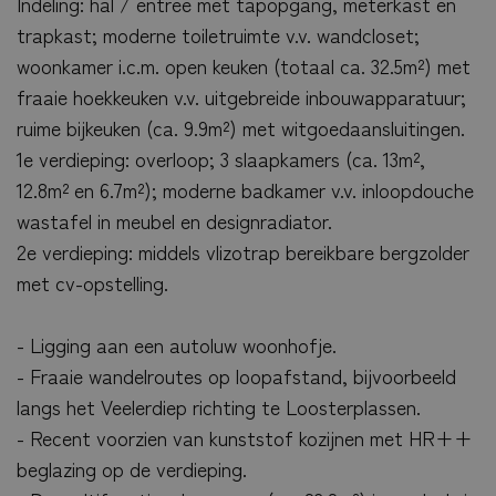
Indeling: hal / entree met tapopgang, meterkast en
trapkast; moderne toiletruimte v.v. wandcloset;
woonkamer i.c.m. open keuken (totaal ca. 32.5m²) met
fraaie hoekkeuken v.v. uitgebreide inbouwapparatuur;
ruime bijkeuken (ca. 9.9m²) met witgoedaansluitingen.
1e verdieping: overloop; 3 slaapkamers (ca. 13m²,
12.8m² en 6.7m²); moderne badkamer v.v. inloopdouche
wastafel in meubel en designradiator.
2e verdieping: middels vlizotrap bereikbare bergzolder
met cv-opstelling.
- Ligging aan een autoluw woonhofje.
- Fraaie wandelroutes op loopafstand, bijvoorbeeld
langs het Veelerdiep richting te Loosterplassen.
- Recent voorzien van kunststof kozijnen met HR++
beglazing op de verdieping.