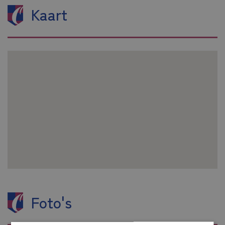
Kaart
Menu
Home
Aanbod
Aankoop
Foto's
Zoekopdracht