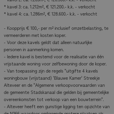
* kavel 3: ca. 1.212m², € 121.200.- k.k. - verkocht
* kavel 4: ca. 1.286m², € 128.600.- k.k. - verkocht
- Koopprijs € 100,- per m² inclusief omzetbelasting, te
vermeerderen met kosten koper.
- Voor deze kavels geldt dat alleen natuurlijke
personen in aanmerking komen.
- Iedere kavel is bestemd voor de realisatie van één
vrijstaande woning voor zelfbewoning door de koper.
- Van toepassing zijn de regels "uitgifte 4 kavels
woningbouw (vrijstaand) 'Blauwe Kamer' Streekje
Menu
Alteveer en de "Algemene verkoopvoorwaarden van
de gemeente Stadskanaal die gelden bij gemeentelijke
overeenkomsten tot verkoop van een bouwterrein".
Home
- Alteveer heeft een gunstige ligging ten opzichte van
Aanbod
de N366 waardoor omliggende grotere plaatsen als