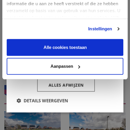
informatie die u aan ze heeft verstrekt of die ze hebben
Contact
Strikt
Prestatie
Targeting
verzameld op basis van uw gebruik van hun services. U
noodzakelijk
Inloggen klantenportaal
gaat akkoord met onze cookies als u onze website blijft
gebruiken.
Instellingen
Informatie
Functioneel
Alle cookies toestaan
Oosterveld Makelaardij
Havenstraat 10
Aanpassen
ALLES ACCEPTEREN
9591 AK Onstwedde
ALLES AFWIJZEN
Foto's
info@oosterveld-makelaardij.nl
DETAILS WEERGEVEN
0599 - 65 06 54
Routebeschrijving