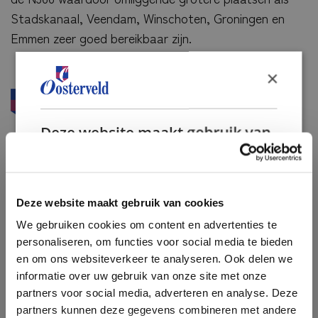
Aankoop
Stadskanaal, Veendam, Winschoten, Groningen en
Emmen zeer goed bereikbaar zijn.
Zoekopdracht
Verkoop
×
Verkoop woning
Kenmerken
Verkoop bedrijfsonroerendgoed
Deze website maakt gebruik van
Taxatie
cookies.
Bouwrijp
Ja
Taxatie woning
We gebruiken cookies om inhoud en
Ligging
aan rustige weg, in
advertenties te personaliseren en om ons
bosrijke omgeving
Bouwtechnische keuring
Deze website maakt gebruik van cookies
verkeer te analyseren. We delen ook informatie
Huidige toekenning
Bouwgrond
We gebruiken cookies om content en advertenties te
over uw gebruik van onze site met onze
Energielabel
personaliseren, om functies voor social media te bieden
advertentie- en analysepartners, die deze
Financiering
en om ons websiteverkeer te analyseren. Ook delen we
kunnen combineren met andere informatie die
Kaart
informatie over uw gebruik van onze site met onze
u aan hen heeft verstrekt of die zij hebben
Nieuws & blog
partners voor social media, adverteren en analyse. Deze
verzameld door uw gebruik van hun diensten.
Over ons
partners kunnen deze gegevens combineren met andere
Privacybeleid